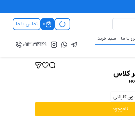
0
تماس با ما
 با ما
سبد خرید
09131314149
ر کلاس
ن گارانتی
ناموجود