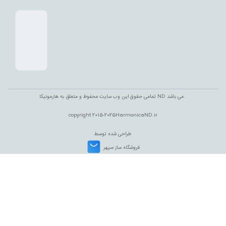
تمامی حقوق این وب سایت محفوظ و متعلق به هارمونیکا ND می باشد.
copyright
2015-2025HarmonicaND.ir
طراحی شده توسط
فروشگاه ساز سپهر