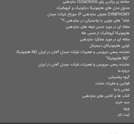
سازدهنی OctaChrom ساخته ی براندن پاور
جدول مدل های هارمونیکا دیاتونیک و کروماتیک
معرفی سازدهنی 16 سوراخ شرکت سیدل SYMPHONY
"شانه" های چوبی یا پلاستیکی در سازدهنی !؟
مقاله ای در مورد جنس تیغه های سازدهنی
هارمونیکا کروماتیک از جنس طلا
مقاله ای در مورد عملکرد سازدهنی
اولین هارمونیکای دیجیتال
هارمونیکا ND نماینده رسمی سرویس و تعمیرات شرکت سیدل آلمان در ایران
"هارمونیکا ND"
نماینده رسمی سرویس و تعمیرات شرکت سیدل آلمان در ایران
درباره ما
گروه پشتیبانی
قوانین و مقررات سایت
تماس با ما
کتاب ها و کلاس های سازدهنی
سبد خرید
ورود
ثبت نام