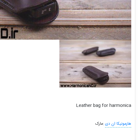
Leather bag for harmonica
هارمونیکا ان دی
مارک: